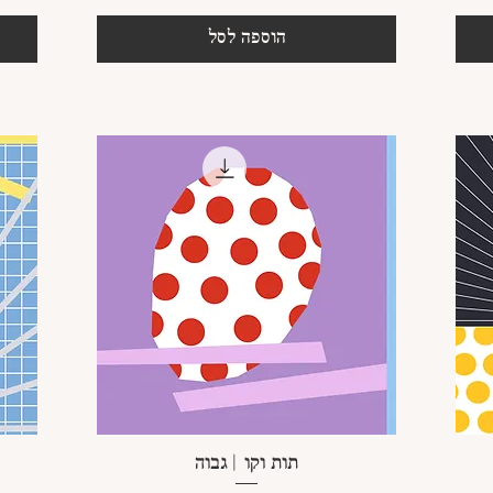
הוספה לסל
תצוגה מהירה
תות וקו | גבוה