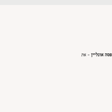
סה אונליין
- את