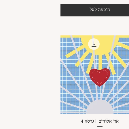
הוספה לסל
תצוגה מהירה
אוי אלוהים | גרסה 4