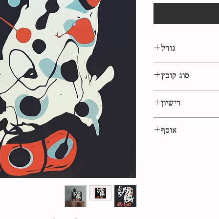
גודל
ריבוע 1:1
סוג קובץ
eps, jpg
רישיון
לשימוש אישי
אוסף
המחשבות של נורטון