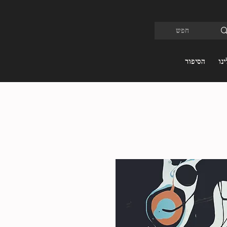
נו
הסיפור