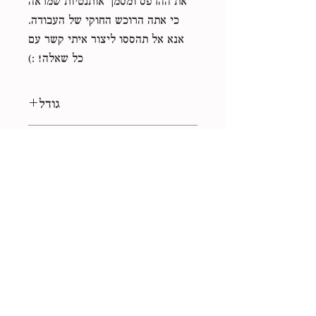
את ההדפס ומסמך אותנטיות שמראה
כי אתה הרוכש החוקי של העבודה.
אנא אל תהססו ליצור איתי קשר עם
כל שאלה! :)
גודל
50*70 ס״מ
סוג קובץ
eps, jpg
רישיון
שימוש אישי
אוסף
שוק הפשפשים