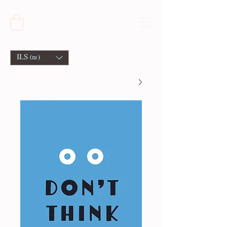
ILS (₪)