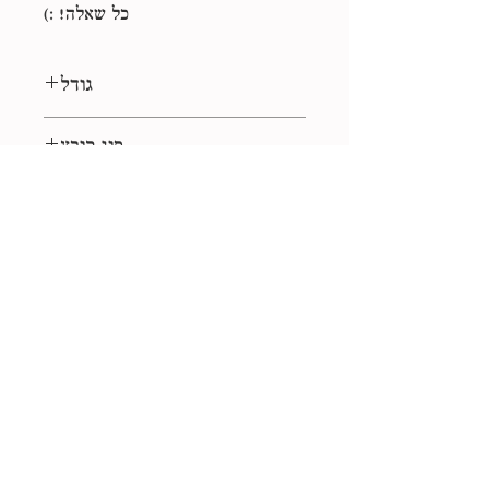
כל שאלה! :)
גודל
40*40 ס״מ
סוג קובץ
jpg
רשיון
לשימוש אישי
אוסף
עבודת יד
+972-523-449626