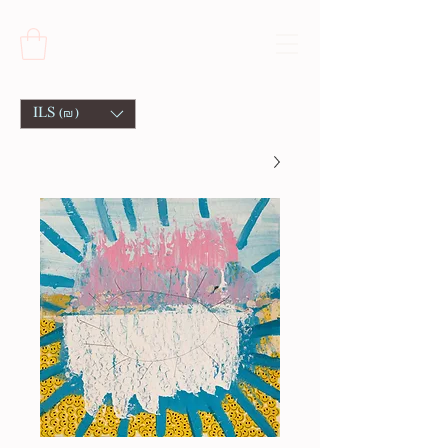
ILS (₪)