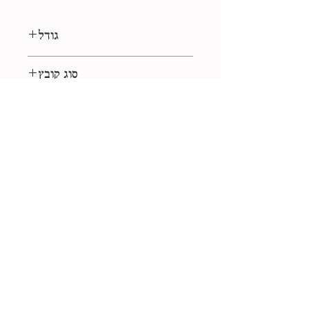
גודל
1:1 ריבוע
סוג קובץ
eps, jpg
רישיון
שימוש אישי
אוסף
שוק הפשפשים
+972-523-449626
libbikantor@gmail.com