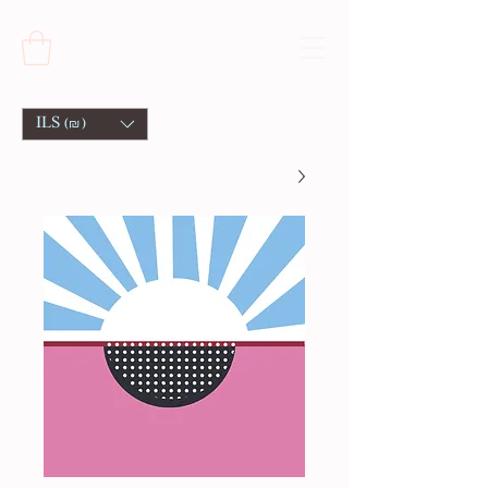
ILS (₪)