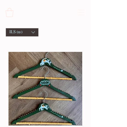
ILS (₪)