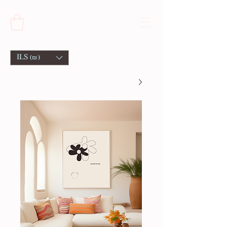
ILS (₪)