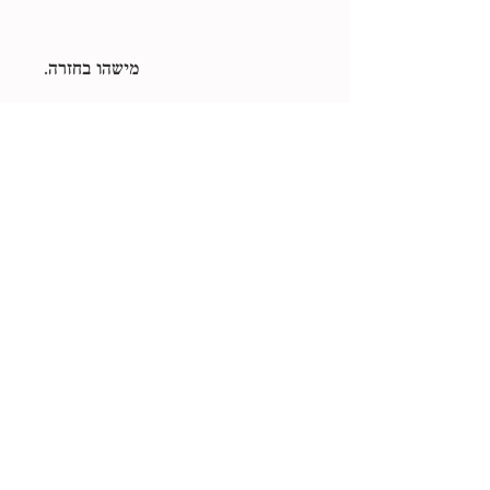
מישהו בחזרה.
**העבודות תודפסנה על חומר איכותי
ביותר (Canson Art ProCanvas) על
ידי סטודיו ישראלי שמתמחה בעבודות
מסוג זה
נוסח הכתובה
להט״ב