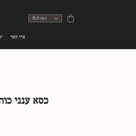
ILS (₪)
צרו קשר
יצ
כסא ענני כות