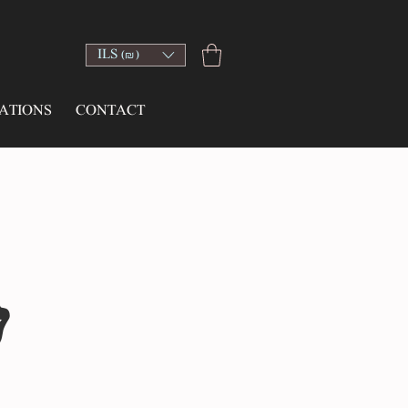
ILS (₪)
ATIONS
CONTACT
ע