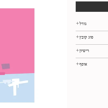
גודל
50*70 ס״מ
סוג קובץ
eps, jpg
רישיון
שימוש אישי
אוסף
שוק הפשפשים