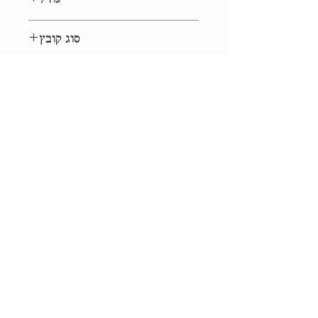
גודל
40*60 ס״מ
סוג קובץ
eps, jpg
רישיון
לשימוש אישי
אוסף
קלאסי
+972-523-449626
libbikantor@gmail.com
החלפות והחזרות