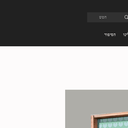
נו
הסיפור