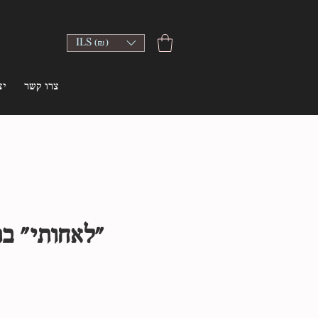
ILS (₪)
צרו קשר
יצ
״לאחותי״ ב