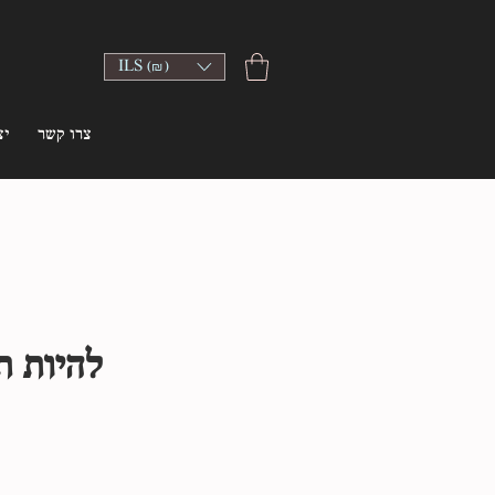
ILS (₪)
צרו קשר
יצ
להיות 