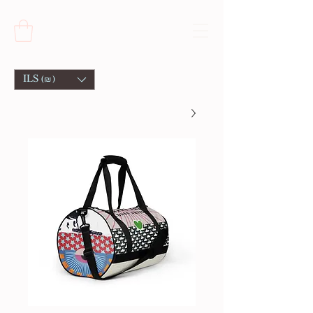
ILS (₪)