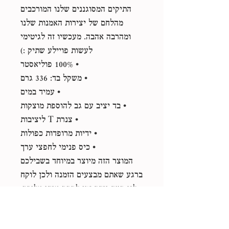
התיקים המסוגננים שלנו המורכבים
מהלחם של יצירות האמנות שלנו
ומהרבה אהבה. מעכשיו זה לגיטימי
לעשות פויילע שתיק :)
• 100% פוליאסטר
• משקל בד: 336 גרם
• עמיד במים
• בד יציב עם גב להוספת מוצקות
• צנרת T ליציבות
• ידיות מרופדות כפולות
• כיס פנימי לחפצי ערך
המוצר הזה מיוצר במיוחד בשבילכם
ברגע שאתם מבצעים הזמנה ולכן לוקח
לנו קצת יותר זמן לספק אותו אליכם.
ייצור מוצרים לפי דרישה במקום
בתפזורת עוזר להפחית ייצור יתר, אז