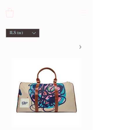
ILS (₪)