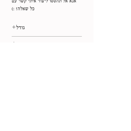
אנא אל תהססו ליצור איתי קשר עם
כל שאלה! :)
גודל
ריבוע 1:1
סוג קובץ
eps, jpg
רישיון
לשימוש אישי
אוסף
המחשבות של נורטון