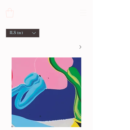
ILS (₪)