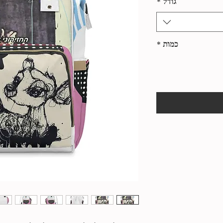
גודל
*
כמות
*