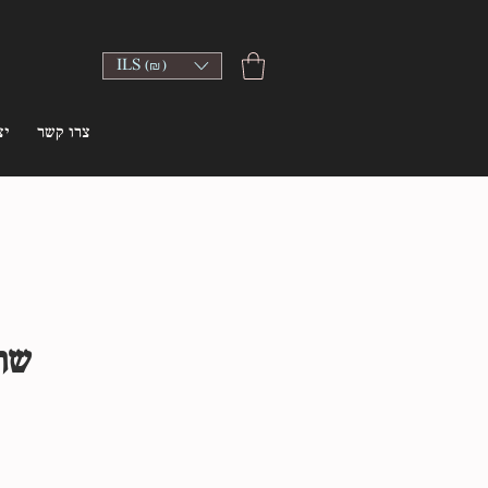
ILS (₪)
צרו קשר
יצ
שת