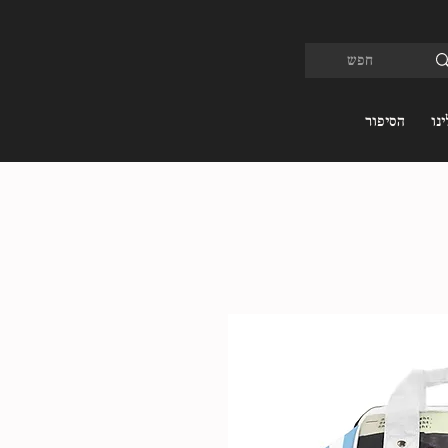
נו
הסיפור