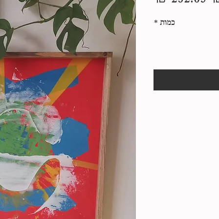
רגיל
מבצע
כמות
*