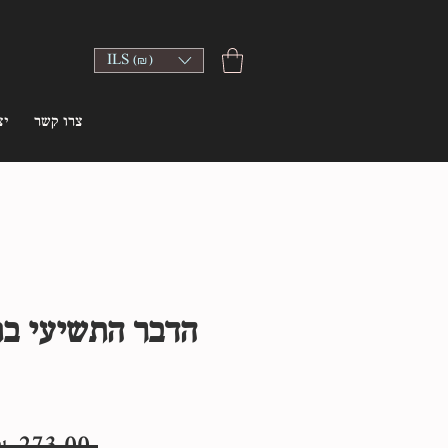
ILS (₪)
צרו קשר
יצ
הדבר התשיעי בת
 ‏273.00 ‏₪ 