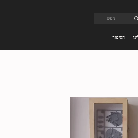
נו
הסיפור