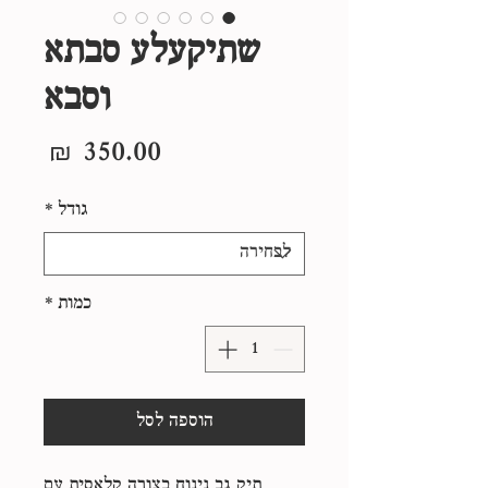
שתיקעלע סבתא
וסבא
מחיר
גודל
*
כמות
*
הוספה לסל
תיק גב נינוח בצורה קלאסית עם