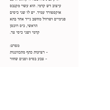
עיצוב דש קדמי. הוא עשוי מקנבס
אוקספורד עמיד. יש לו שני כיסים
פנימיים ושרוול מחשב נייד אחד בתא
הראשי, כיס רוכסן
קדמי ושני כיסי צד.
מפרט:
- רצועות כתף מתכווננות
- צבע בסיס ופנים שחור
חשוב לדעת!:
המוצר הזה מיוצר במיוחד בשבילכם
ברגע שאתם מבצעים הזמנה ולכן לוקח
לנו קצת יותר זמן לספק אותו אליכם.
ייצור מוצרים לפי דרישה במקום
בתפזורת עוזר להפחית ייצור יתר, אז