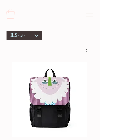
ILS (₪)