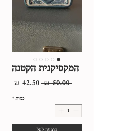
המקסיקנית הקטנה
מחיר
מחיר
 ‏50.00 ‏₪ 
רגיל
מבצע
כמות
*
הוספה לסל