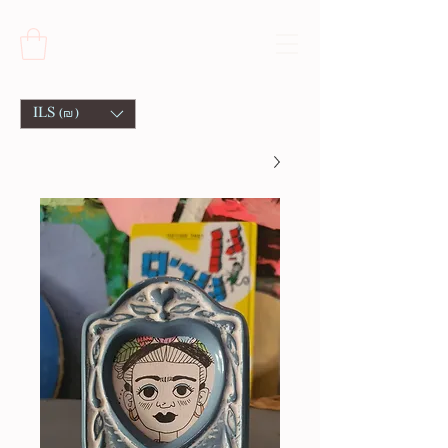
ILS (₪)