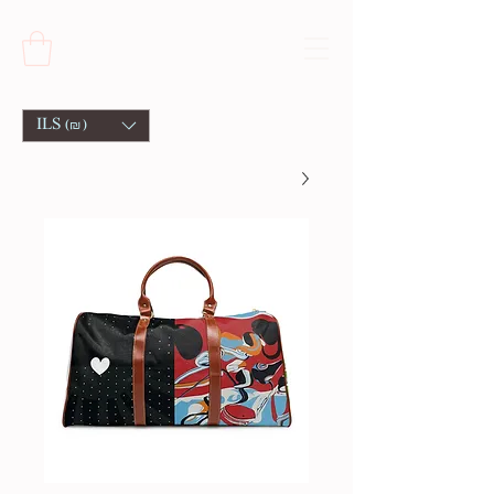
ILS (₪)