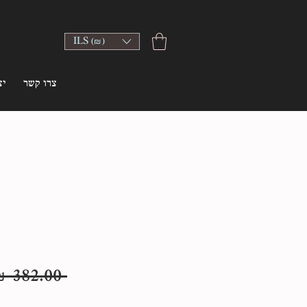
ILS (₪)
צרו קשר
יצ
 ‏382.00 ‏₪ 