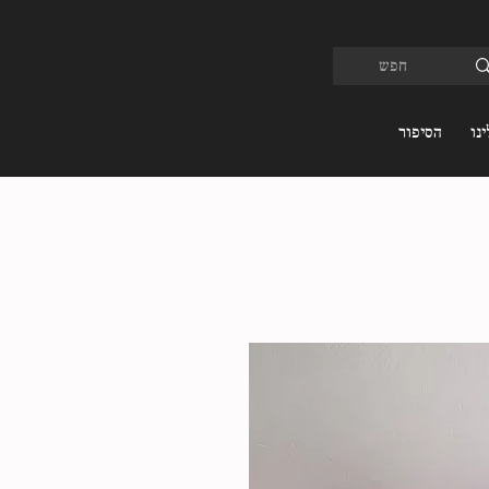
נו
הסיפור