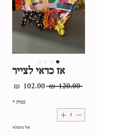
אז כדאי לצייר
מחיר
מחיר
 ‏120.00 ‏₪ 
רגיל
מבצע
כמות
*
אזל מהמלאי