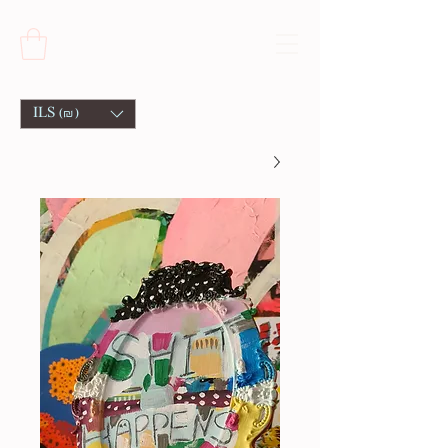
ILS (₪)