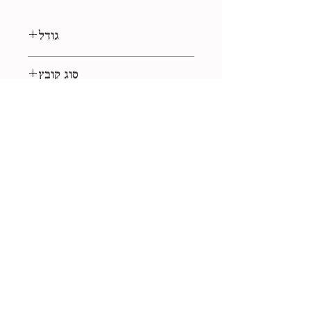
גודל
40*40 ס״מ
סוג קובץ
jpg
רישיון
לשימוש אישי
אוסף
עבודת יד
+972-523-449626
libbikantor@gmail.com