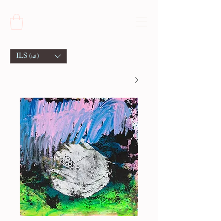
ILS (₪)