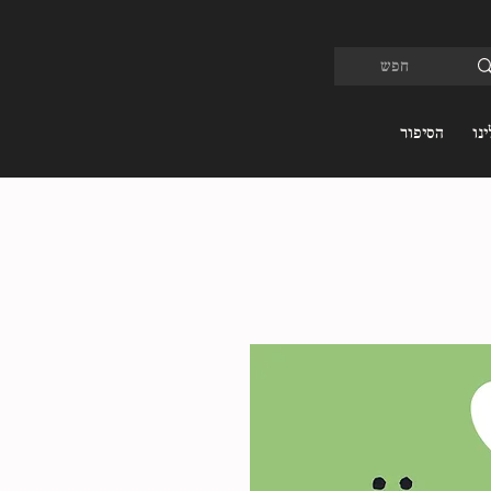
נו
הסיפור