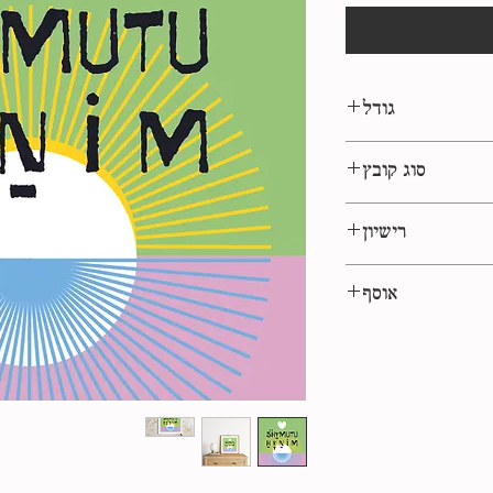
גודל
1:1 ריבוע
סוג קובץ
eps, jpg
רישיון
לשימוש אישי
אוסף
ממני באהבה