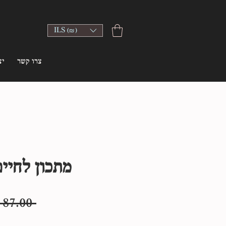
ILS (₪)
צרו קשר
יצ
מתכון לחיי
 ‏87.00 ‏₪ 