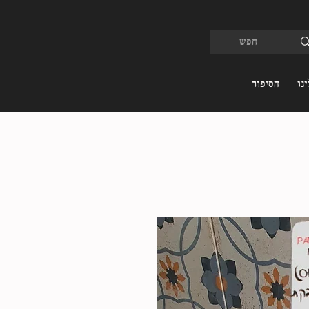
נו
הסיפור