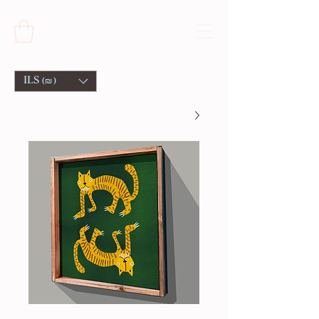
ILS (₪)