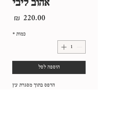
אהוב ליבי
מחיר
כמות
*
הוספה לסל
הדפס בתוך מסגרת עץ
25*25 ס"מ