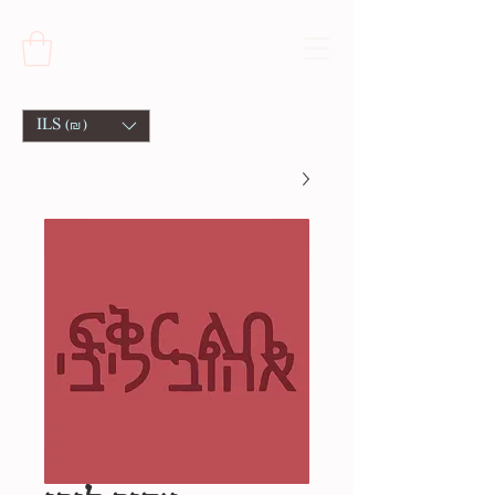
ILS (₪)