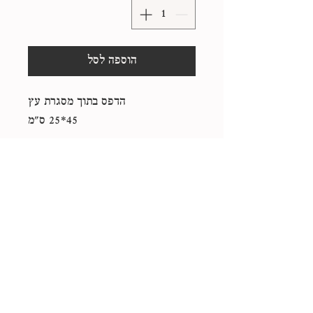
הוספה לסל
הדפס בתוך מסגרת עץ
45*25 ס"מ
+972-523-449626
libbikantor@gmail.com
החלפות והחזרות