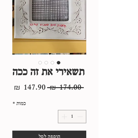
תשאירי את זה ככה
מחיר
מחיר
 ‏174.00 ‏₪ 
רגיל
מבצע
כמות
*
הוספה לסל