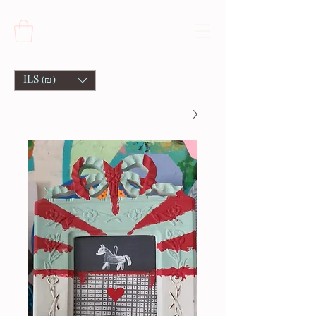
ILS (₪)