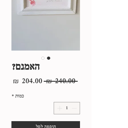
האמנם?
מחיר
מחיר
 ‏240.00 ‏₪ 
רגיל
מבצע
כמות
*
הוספה לסל