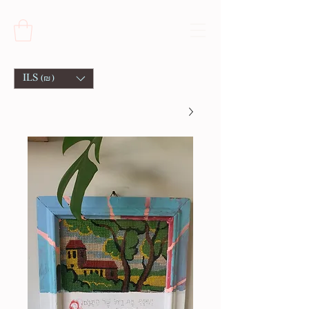
ILS (₪)