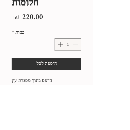
חלומות
מחיר
כמות
*
הוספה לסל
הדפס בתוך מסגרת עץ
25*25 ס"מ