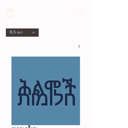
ILS (₪)