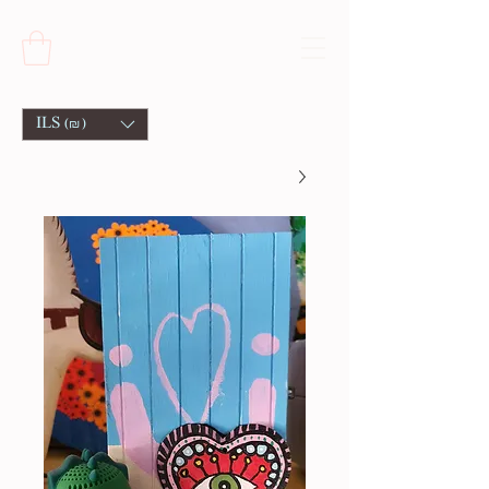
ILS (₪)