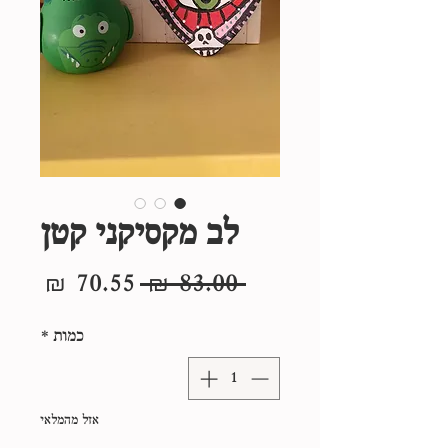
לב מקסיקני קטן
מחיר
מחיר
 ‏83.00 ‏₪ 
רגיל
מבצע
כמות
*
אזל מהמלאי