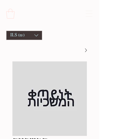
ILS (₪)