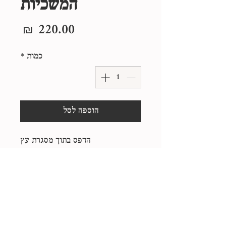
המשכיות
מחיר
כמות
*
הוספה לסל
הדפס בתוך מסגרת עץ
25*25 ס"מ