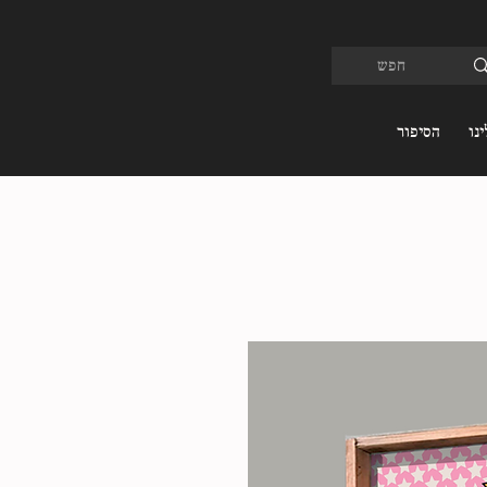
נו
הסיפור