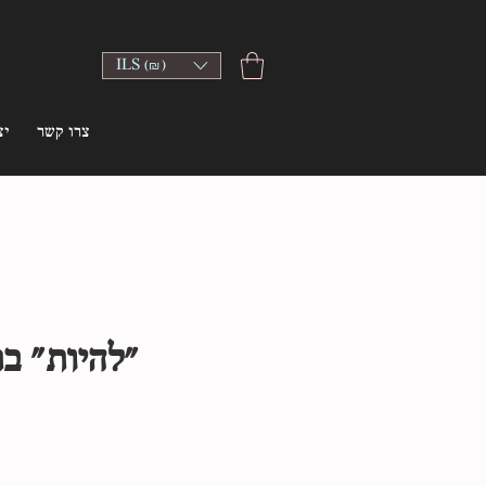
ILS (₪)
צרו קשר
יצ
״להיות״ ב