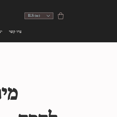
ILS (₪)
צרו קשר
יצ
מית