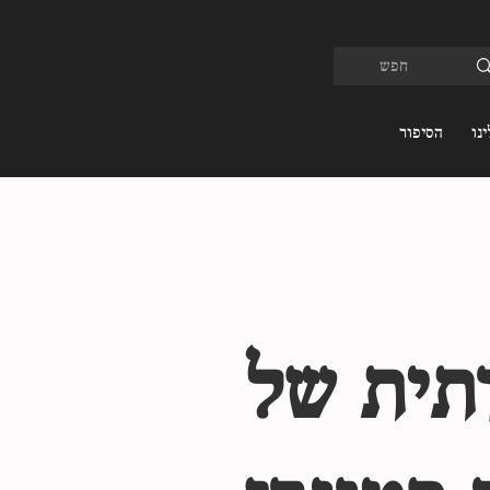
נו
הסיפור
ותית של